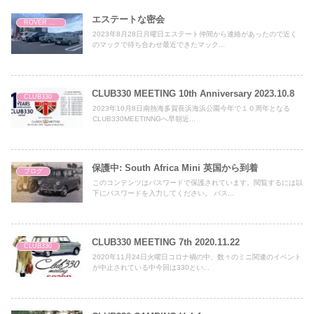
エステートな密会
ROVER MINI
2023年8月28日月曜日エステート仲間から連絡があったので近く
のマックで待ち合わせ最近できたマック...
CLUB330 MEETING 10th Anniversary 2023.10.8
CLUB330
2023年10月8日南熱海多賀長浜海浜公園今年で１０周年となる
CLUB330MEETINNGへ早朝近...
保護中: South Africa Mini 英国から到着
ブログ
このコンテンツはパスワードで保護されています。閲覧するには以
下にパスワードを入力してください。 パス...
CLUB330 MEETING 7th 2020.11.22
CLUB330
2020年11月24日火曜日コロナ禍の中、数々のミニ関連のイベント
が中止されている中今回は330とい...