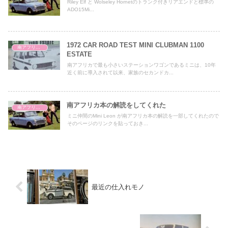
Riley Elf と Wolseley Hornetのトランク付きリアエンドと標準の
ADO15Mi...
1972 CAR ROAD TEST MINI CLUBMAN 1100
南アフリカ学
ESTATE
南アフリカで最も小さいステーションワゴンであるミニは、10年
近く前に導入されて以来、家族のセカンドカ...
南アフリカ本の解読をしてくれた
南アフリカ学
ミニ仲間のMini Leon が南アフリカ本の解読を一部してくれたので
そのページのリンクを貼っておき...
最近の仕入れモノ