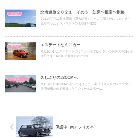
北海道旅２０２１ その５ 知床〜根室〜釧路
ブログ
2021年7月10日土曜日（過去記事）キャンプ場を後にします途中
立ち寄ったオシンコシンの滝知床峠道雲...
エステートなミニカー
ブログ
最近見つけたエステートのミニカーまずは小さいのを購入中国から
来日です・MATRIX最終1981〜のC...
久しぶりの32CCMへ
ROVER MINI
久しぶりに32CCMへ行ってきました。本日は何人かのクラブマン
仲間が来たので来日したてのキーホルダー...
保護中: 南アフリカ本