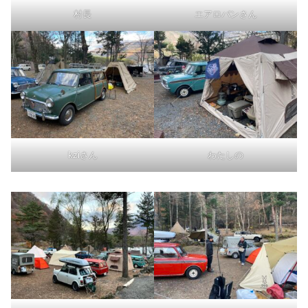
村長
エアロバンさん
kziさん
わたしの