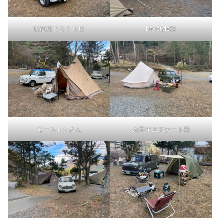
寝顔撮りまくり様
bacstyle様
モールトンさん
お手本エステート様