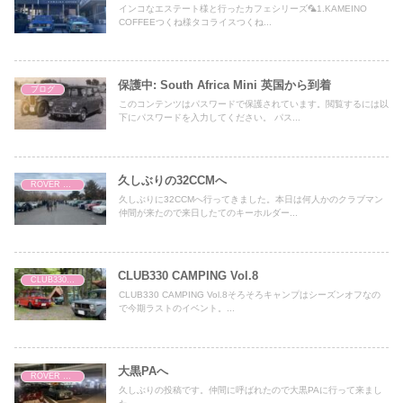
インコなエステート様と行ったカフェシリーズ🦜1.KAMEINO
COFFEEつくね様タコライスつくね...
保護中: South Africa Mini 英国から到着
ブログ
このコンテンツはパスワードで保護されています。閲覧するには以
下にパスワードを入力してください。 パス...
久しぶりの32CCMへ
ROVER MINI
久しぶりに32CCMへ行ってきました。本日は何人かのクラブマン
仲間が来たので来日したてのキーホルダー...
CLUB330 CAMPING Vol.8
CLUB330 CAMPING
CLUB330 CAMPING Vol.8そろそろキャンプはシーズンオフなの
で今期ラストのイベント。...
大黒PAへ
ROVER MINI
久しぶりの投稿です。仲間に呼ばれたので大黒PAに行って来まし