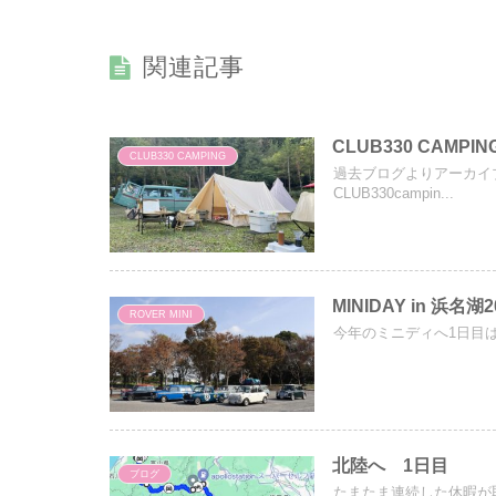
関連記事
CLUB330 CAMPING
CLUB330 CAMPING
過去ブログよりアーカイブ
CLUB330campin...
MINIDAY in 浜名湖2
ROVER MINI
今年のミニディへ1日目
北陸へ 1日目
ブログ
たまたま連続した休暇が