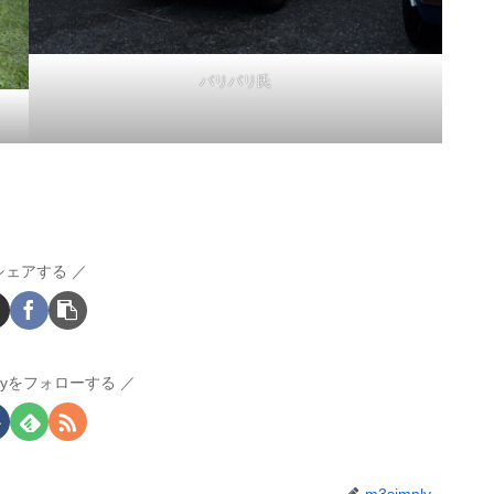
パリパリ氏
シェアする
plyをフォローする