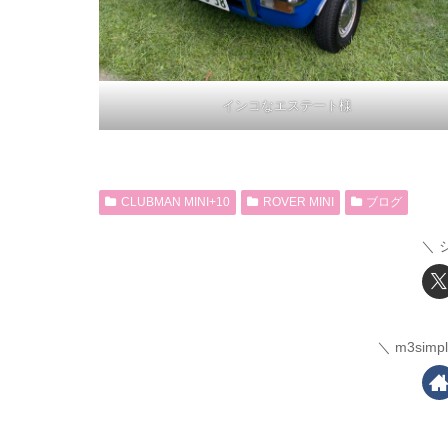
インコなエステート様
CLUBMAN MINI+10
ROVER MINI
ブログ
m3sim