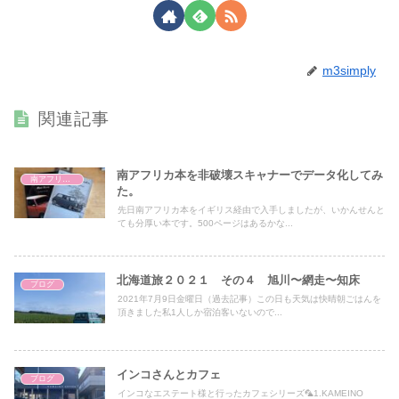
m3simply
関連記事
南アフリカ本を非破壊スキャナーでデータ化してみ
南アフリカ学
た。
先日南アフリカ本をイギリス経由で入手しましたが、いかんせんと
ても分厚い本です。500ページはあるかな...
北海道旅２０２１ その４ 旭川〜網走〜知床
ブログ
2021年7月9日金曜日（過去記事）この日も天気は快晴朝ごはんを
頂きました私1人しか宿泊客いないので...
インコさんとカフェ
ブログ
インコなエステート様と行ったカフェシリーズ🦜1.KAMEINO