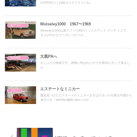
COFFEEつくね様タコライスつくね...
Wolseley1000 1967〜1969
南アフリカ学
Wolseley1000は南アフリカ初のミックスアンド マッチ ミニで、
きらびやかなウーズレーのフロ...
大黒PAへ
ROVER MINI
久しぶりの投稿です。仲間に呼ばれたので大黒PAに行って来まし
た。
エステートなミニカー
ブログ
最近見つけたエステートのミニカーまずは小さいのを購入中国から
来日です・MATRIX最終1981〜のC...