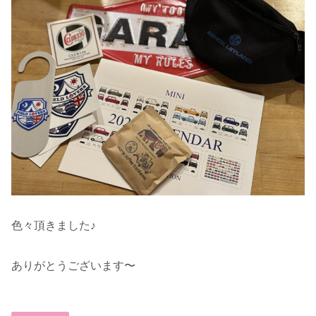
色々頂きました♪
ありがとうございます〜