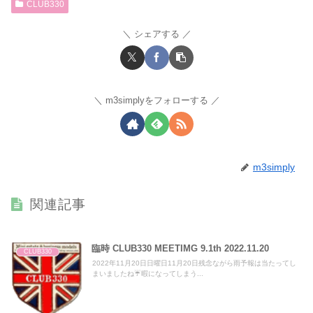
CLUB330
シェアする
m3simplyをフォローする
m3simply
関連記事
臨時 CLUB330 MEETIMG 9.1th 2022.11.20
CLUB330
2022年11月20日日曜日11月20日残念ながら雨予報は当たってし
まいましたね☔️暇になってしまう...