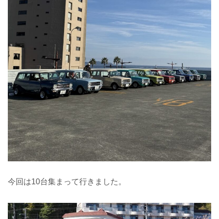
今回は10台集まって行きました。