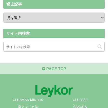
過去記事
サイト内検索
PAGE TOP
CLUBMAN MINI+10
CLUB330
南アフリカ学
SAKURA