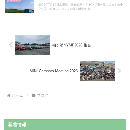
2021年7月10日土曜日（過去記事）キャンプ場を後にします途中
立ち寄ったオシンコシンの滝知床峠道雲...
袖ヶ浦NYMF2026 集合
MINI Carboots Meeting 2026
ホーム
ブログ
新着情報