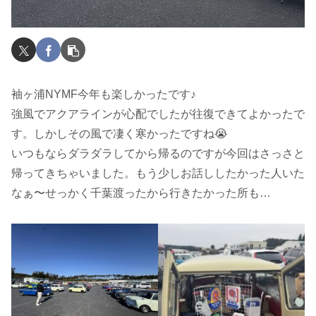
袖ヶ浦NYMF今年も楽しかったです♪
強風でアクアラインが心配でしたが往復できてよかったで
す。しかしその風で凄く寒かったですね😭
いつもならダラダラしてから帰るのですが今回はさっさと
帰ってきちゃいました。もう少しお話ししたかった人いた
なぁ〜せっかく千葉渡ったから行きたかった所も…