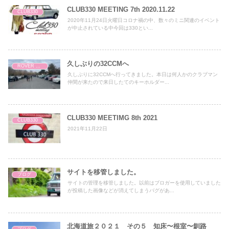
CLUB330 MEETING 7th 2020.11.22
CLUB330
2020年11月24日火曜日コロナ禍の中、数々のミニ関連のイベント
が中止されている中今回は330とい...
久しぶりの32CCMへ
ROVER MINI
久しぶりに32CCMへ行ってきました。本日は何人かのクラブマン
仲間が来たので来日したてのキーホルダー...
CLUB330 MEETIMG 8th 2021
CLUB330
2021年11月22日
サイトを移管しました。
ブログ
サイトの管理を移管しました。以前はブロガーを使用していました
が投稿した画像などが消えてしまうバグがあ...
北海道旅２０２１ その５ 知床〜根室〜釧路
ブログ